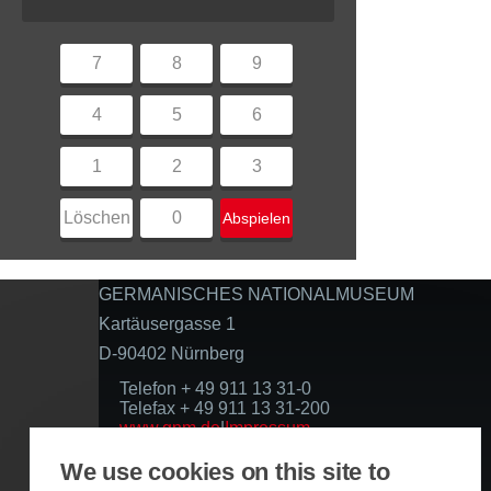
7
8
9
4
5
6
1
2
3
Löschen
0
Abspielen
GERMANISCHES NATIONALMUSEUM
Kartäusergasse 1
D-90402 Nürnberg
Telefon + 49 911 13 31-0
Telefax + 49 911 13 31-200
www.gnm.de
|
Impressum
Datenschutzerklärung
We use cookies on this site to