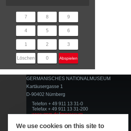
7
8
9
4
5
6
1
2
3
Löschen
0
Abspielen
GERMANISCHES NATIONALMUSEUM
Kartäusergasse 1
D-90402 Nürnberg
Telefon + 49 911 13 31-0
Telefax + 49 911 13 31-200
www.gnm.de
|
Impressum
Datenschutzerklärung
We use cookies on this site to