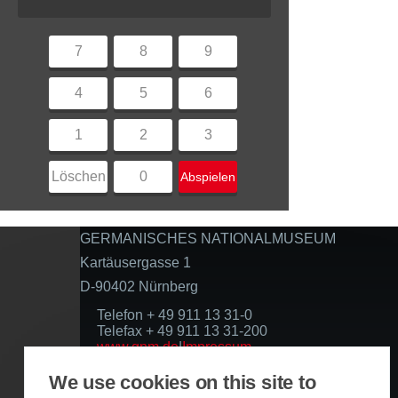
7
8
9
4
5
6
1
2
3
Löschen
0
Abspielen
GERMANISCHES NATIONALMUSEUM
Kartäusergasse 1
D-90402 Nürnberg
Telefon + 49 911 13 31-0
Telefax + 49 911 13 31-200
www.gnm.de
|
Impressum
Datenschutzerklärung
We use cookies on this site to