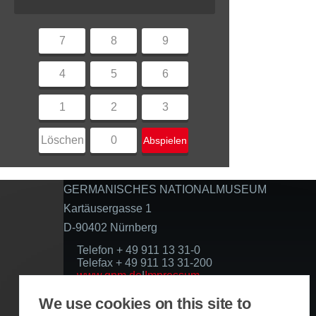
7
8
9
4
5
6
1
2
3
Löschen
0
Abspielen
GERMANISCHES NATIONALMUSEUM
Kartäusergasse 1
D-90402 Nürnberg
Telefon + 49 911 13 31-0
Telefax + 49 911 13 31-200
www.gnm.de
|
Impressum
Datenschutzerklärung
We use cookies on this site to