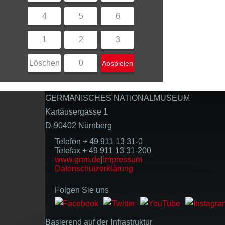
4
5
6
1
2
3
Löschen
0
Abspielen
GERMANISCHES NATIONALMUSEUM
Kartäusergasse 1
D-90402 Nürnberg
Telefon + 49 911 13 31-0
Telefax + 49 911 13 31-200
www.gnm.de
|
Impressum
Datenschutzerklärung
Folgen Sie uns
Basierend auf der Infrastruktur