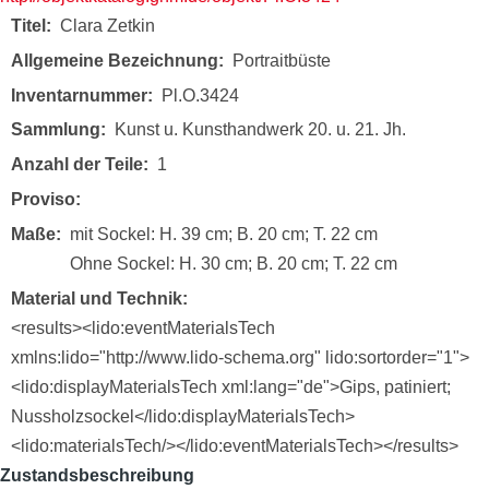
Titel
Clara Zetkin
Allgemeine Bezeichnung
Portraitbüste
Inventarnummer
Pl.O.3424
Sammlung
Kunst u. Kunsthandwerk 20. u. 21. Jh.
Anzahl der Teile
1
Proviso
Maße
mit Sockel: H. 39 cm; B. 20 cm; T. 22 cm
Ohne Sockel: H. 30 cm; B. 20 cm; T. 22 cm
Material und Technik
<results><lido:eventMaterialsTech
xmlns:lido="http://www.lido-schema.org" lido:sortorder="1">
<lido:displayMaterialsTech xml:lang="de">Gips, patiniert;
Nussholzsockel</lido:displayMaterialsTech>
<lido:materialsTech/></lido:eventMaterialsTech></results>
Zustandsbeschreibung