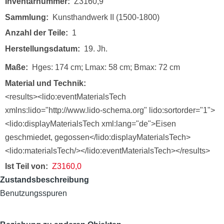
Inventarnummer
Z3160,9
Sammlung
Kunsthandwerk II (1500-1800)
Anzahl der Teile
1
Herstellungsdatum
19. Jh.
Maße
Hges: 174 cm; Lmax: 58 cm; Bmax: 72 cm
Material und Technik
<results><lido:eventMaterialsTech
xmlns:lido="http://www.lido-schema.org" lido:sortorder="1">
<lido:displayMaterialsTech xml:lang="de">Eisen
geschmiedet, gegossen</lido:displayMaterialsTech>
<lido:materialsTech/></lido:eventMaterialsTech></results>
Ist Teil von
Z3160,0
Zustandsbeschreibung
Benutzungsspuren