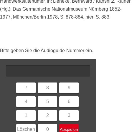
Handwerksaltertümer, in: Deneke, Bernward / Kahsnitz, Rainer
(Hg.): Das Germanische Nationalmuseum Nürnberg 1852-
1977, München/Berlin 1978, S. 878-884, hier: S. 883.
Bitte geben Sie die Audioguide-Nummer ein.
7
8
9
4
5
6
1
2
3
Löschen
0
Abspielen