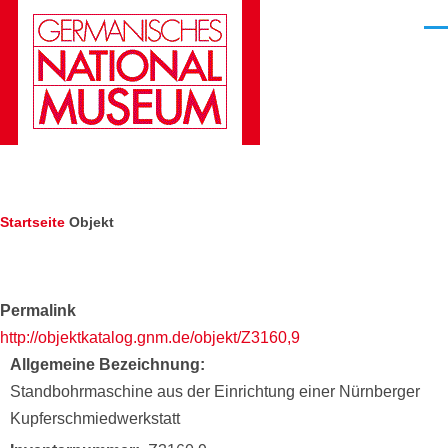
Direkt zum Inhalt
Men
Pfadnavigation
Startseite
Objekt
Permalink
http://objektkatalog.gnm.de/objekt/Z3160,9
Allgemeine Bezeichnung
Standbohrmaschine aus der Einrichtung einer Nürnberger
Kupferschmiedwerkstatt