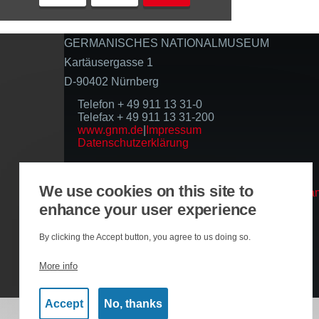
GERMANISCHES NATIONALMUSEUM
Kartäusergasse 1
D-90402 Nürnberg
Telefon + 49 911 13 31-0
Telefax + 49 911 13 31-200
www.gnm.de
|
Impressum
Datenschutzerklärung
Folgen Sie uns
We use cookies on this site to
enhance your user experience
Basierend auf der Infrastruktur
By clicking the Accept button, you agree to us doing so.
More info
Accept
No, thanks