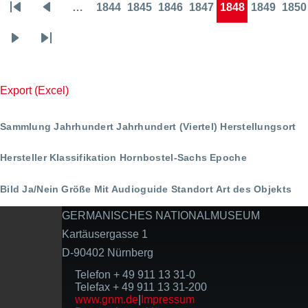
…
1844
1845
1846
1847
1848
1849
1850
Seitennummerierung
Erste
Vorherige
Page
Page
Page
Page
Page
Page
Pa
Seite
Seite
Nächste
Letzte
Seite
Seite
Export (Excel)
Sammlung
Jahrhundert
Jahrhundert (Viertel)
Herstellungsort
Hersteller
Klassifikation
Hornbostel-Sachs
Epoche
Bild Ja/Nein
Größe
Mit Audioguide
Standort
Art des Objekts
GERMANISCHES NATIONALMUSEUM
Kartäusergasse 1
D-90402 Nürnberg
Telefon + 49 911 13 31-0
Telefax + 49 911 13 31-200
www.gnm.de
|
Impressum