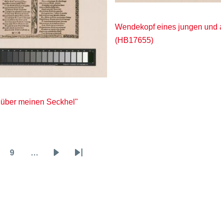
Wendekopf eines jungen und 
(HB17655)
 über meinen Seckhel"
9
…
ge
Page
Nächste
Letzte
Seite
Seite