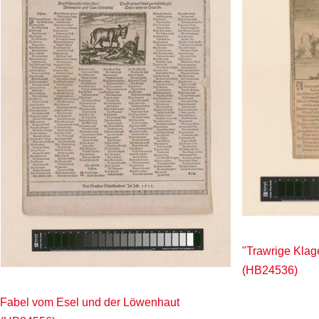
"Trawrige Klag
(HB24536)
Fabel vom Esel und der Löwenhaut