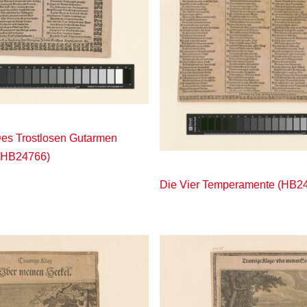
Des Trostlosen Gutarmen
(HB24766)
Die Vier Temperamente (HB2