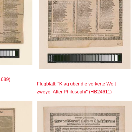
4689)
Flugblatt: "Klag uber die verkerte Welt
zweyer Alter Philosophi" (HB24611)