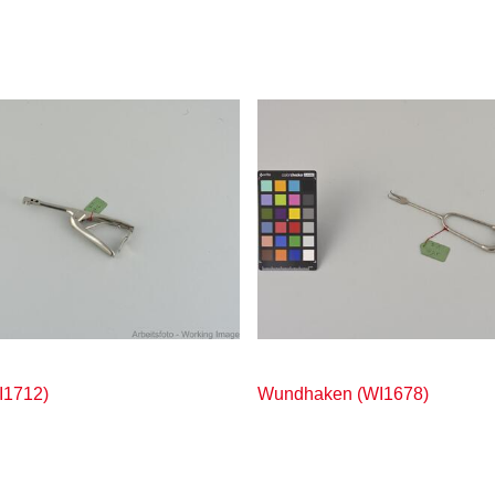
I1712)
Wundhaken (WI1678)