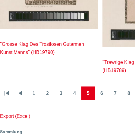
"Grosse Klag Des Trostlosen Gutarmen
Kunst Manns" (HB19790)
"Trawrige Klag
(HB19789)
1
2
3
4
5
6
7
8
Seitennummerierung
Erste
Vorherige
Page
Page
Page
Page
Page
Page
Page
Pa
Seite
Seite
Export (Excel)
Sammlung