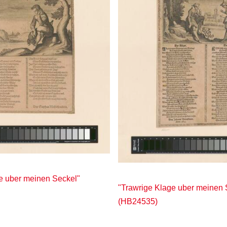
e uber meinen Seckel"
"Trawrige Klage uber meinen 
(HB24535)