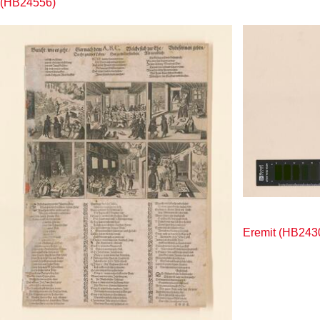
(HB24556)
Eremit (HB243