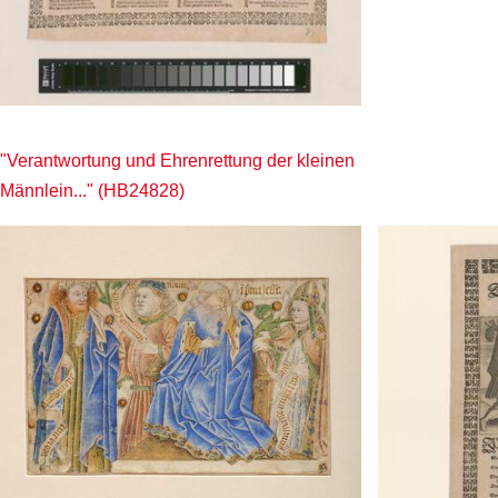
"Verantwortung und Ehrenrettung der kleinen
Männlein..." (HB24828)