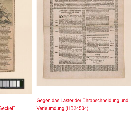
Gegen das Laster der Ehrabschneidung und
Verleumdung (HB24534)
Seckel"