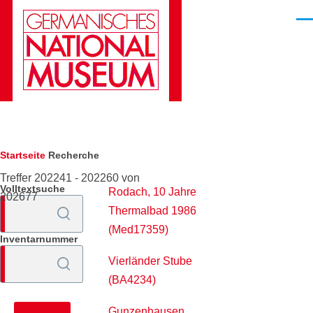
Direkt zum Inhalt
Men
Pfadnavigation
Startseite
Recherche
Treffer 202241 - 202260 von
Volltextsuche
Rodach, 10 Jahre
202677
Thermalbad 1986
(Med17359)
Inventarnummer
Vierländer Stube
(BA4234)
Gunzenhausen,