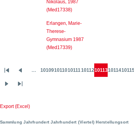
Nikolaus, 1987
(Med17338)
Erlangen, Marie-
Therese-
Gymnasium 1987
(Med17339)
…
10109
10110
10111
10112
10113
10114
1011
Seitennummerierung
Erste
Vorherige
Page
Page
Page
Page
Page
Page
Pa
Seite
Seite
Nächste
Letzte
Seite
Seite
Export (Excel)
Sammlung
Jahrhundert
Jahrhundert (Viertel)
Herstellungsort