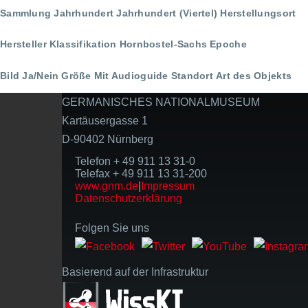
Sammlung
Jahrhundert
Jahrhundert (Viertel)
Herstellungsort
Hersteller
Klassifikation
Hornbostel-Sachs
Epoche
Bild Ja/Nein
Größe
Mit Audioguide
Standort
Art des Objekts
GERMANISCHES NATIONALMUSEUM
Kartäusergasse 1
D-90402 Nürnberg
Telefon + 49 911 13 31-0
Telefax + 49 911 13 31-200
www.gnm.de
|
Impressum
Datenschutzerklärung
Folgen Sie uns
Basierend auf der Infrastruktur