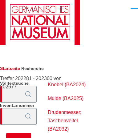
Direkt zum Inhalt
Men
Pfadnavigation
Startseite
Recherche
Treffer 202281 - 202300 von
Volltextsuche
Knebel (BA2024)
202677
Mulde (BA2025)
Inventarnummer
Drudenmesser;
Taschenveitel
(BA2032)