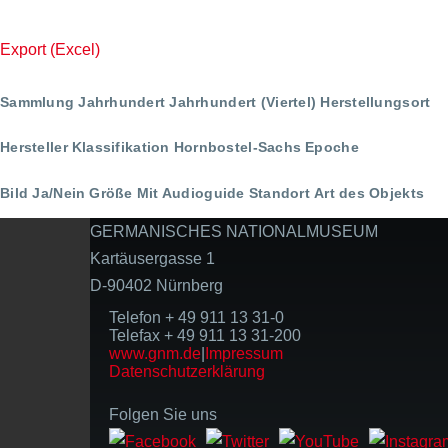
Seite
Export (Excel)
Sammlung
Jahrhundert
Jahrhundert (Viertel)
Herstellungsort
Hersteller
Klassifikation
Hornbostel-Sachs
Epoche
Bild Ja/Nein
Größe
Mit Audioguide
Standort
Art des Objekts
GERMANISCHES NATIONALMUSEUM
Kartäusergasse 1
D-90402 Nürnberg
Telefon + 49 911 13 31-0
Telefax + 49 911 13 31-200
www.gnm.de
|
Impressum
Datenschutzerklärung
Folgen Sie uns