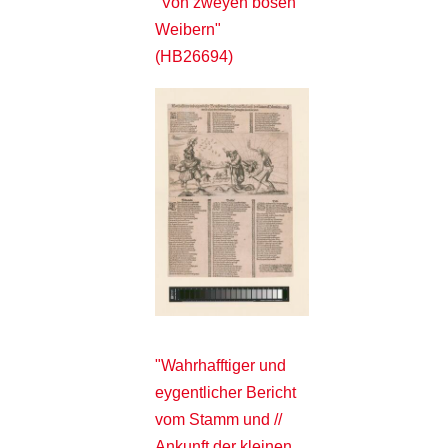
"Von zweyen bösen
Weibern"
(HB26694)
"Wahrhafftiger und
eygentlicher Bericht
vom Stamm und //
Ankunft der kleinen