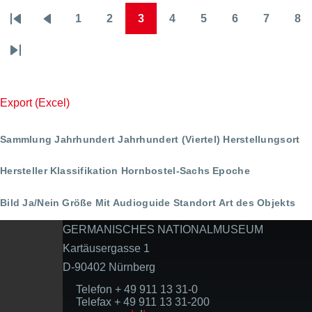
1
2
3
4
5
6
7
8
Seitennummerierung
Erste
Vorherige
Page
Page
Page
Page
Page
Page
Page
Pa
Seite
Seite
Letzte
Seite
Export (Excel)
Sammlung
Jahrhundert
Jahrhundert (Viertel)
Herstellungsort
Hersteller
Klassifikation
Hornbostel-Sachs
Epoche
Bild Ja/Nein
Größe
Mit Audioguide
Standort
Art des Objekts
GERMANISCHES NATIONALMUSEUM
Kartäusergasse 1
D-90402 Nürnberg
Telefon + 49 911 13 31-0
Telefax + 49 911 13 31-200