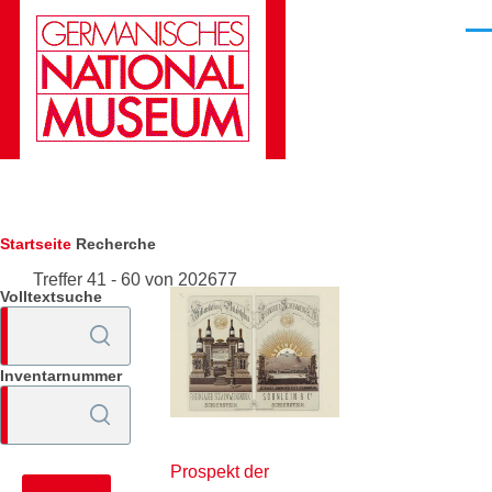
Direkt zum Inhalt
Men
Pfadnavigation
Startseite
Recherche
Treffer 41 - 60 von 202677
Volltextsuche
Inventarnummer
Prospekt der