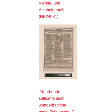
Völlerei und
Alkoholgenuß
(HB24981)
"Unerhöhrte
seltsame auch
wunderbarliche
newe Zeitung von //