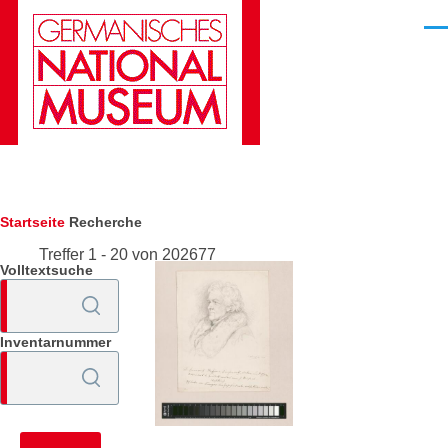
Direkt zum Inhalt
Men
Pfadnavigation
Startseite
Recherche
Treffer 1 - 20 von 202677
Volltextsuche
Inventarnummer