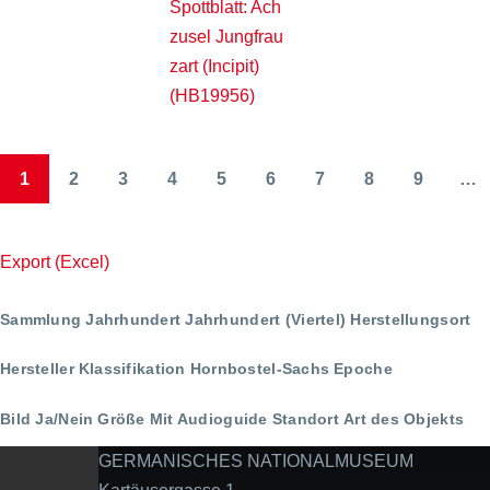
Spottblatt: Ach
zusel Jungfrau
zart (Incipit)
(HB19956)
1
2
3
4
5
6
7
8
9
…
Seitennummerierung
Page
Page
Page
Page
Page
Page
Page
Page
Page
Export (Excel)
Sammlung
Jahrhundert
Jahrhundert (Viertel)
Herstellungsort
Hersteller
Klassifikation
Hornbostel-Sachs
Epoche
Bild Ja/Nein
Größe
Mit Audioguide
Standort
Art des Objekts
GERMANISCHES NATIONALMUSEUM