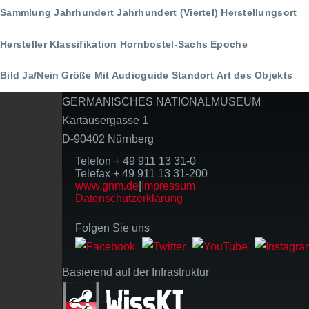
Sammlung
Jahrhundert
Jahrhundert (Viertel)
Herstellungsort
Hersteller
Klassifikation
Hornbostel-Sachs
Epoche
Bild Ja/Nein
Größe
Mit Audioguide
Standort
Art des Objekts
GERMANISCHES NATIONALMUSEUM
Kartäusergasse 1
D-90402 Nürnberg
Telefon + 49 911 13 31-0
Telefax + 49 911 13 31-200
www.gnm.de
|
Impressum
Datenschutzerklärung
Folgen Sie uns
Basierend auf der Infrastruktur