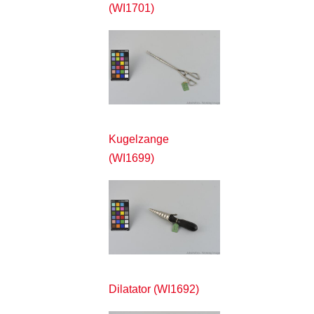
(WI1701)
Kugelzange
(WI1699)
Dilatator (WI1692)