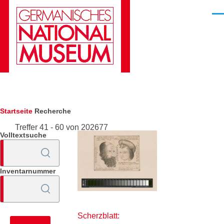
Direkt zum Inhalt
Men
Pfadnavigation
Startseite
Recherche
Treffer 41 - 60 von 202677
Volltextsuche
Inventarnummer
Scherzblatt: