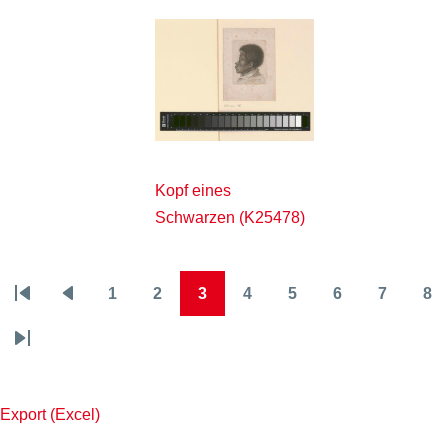
Kopf eines
Schwarzen (K25478)
1
2
3
4
5
6
7
8
Seitennummerierung
Erste
Vorherige
Page
Page
Page
Page
Page
Page
Page
Pa
Seite
Seite
Letzte
Seite
Export (Excel)