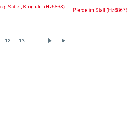
g, Sattel, Krug etc. (Hz6868)
Pferde im Stall (Hz6867)
12
13
…
ge
Page
Page
Nächste
Letzte
Seite
Seite