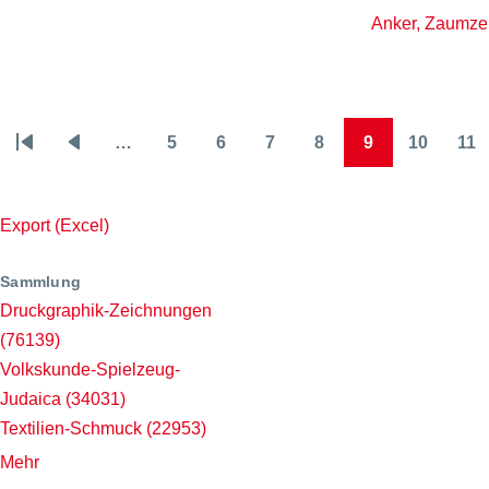
Anker, Zaumzeu
…
5
6
7
8
9
10
11
Seitennummerierung
Erste
Vorherige
Page
Page
Page
Page
Page
Page
Pa
Seite
Seite
Export (Excel)
Sammlung
Druckgraphik-Zeichnungen
(76139)
Volkskunde-Spielzeug-
Judaica
(34031)
Textilien-Schmuck
(22953)
Mehr