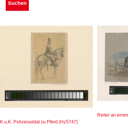
Reiter an ein
K.u.K. Polizeisoldat zu Pferd (Hz5747)