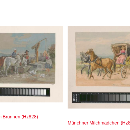
em Brunnen (Hz828)
Münchner Milchmädchen (Hz