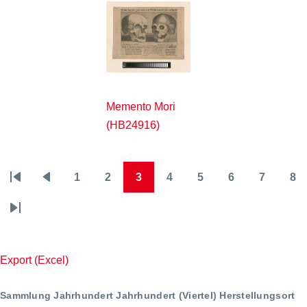
Memento Mori
(HB24916)
1
2
3
4
5
6
7
8
Seitennummerierung
Erste
Vorherige
Page
Page
Page
Page
Page
Page
Page
Pa
Seite
Seite
Letzte
Seite
Export (Excel)
Sammlung
Jahrhundert
Jahrhundert (Viertel)
Herstellungsort