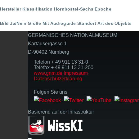
Hersteller
Klassifikation
Hornbostel-Sachs
Epoche
Bild Ja/Nein
Größe
Mit Audioguide
Standort
Art des Objekts
GERMANISCHES NATIONALMUSEUM
Kartäusergasse 1
D-90402 Nürnberg
Telefon + 49 911 13 31-0
Telefax + 49 911 13 31-200
www.gnm.de
|
Impressum
Datenschutzerklärung
Folgen Sie uns
Basierend auf der Infrastruktur