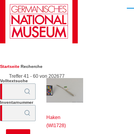
Direkt zum Inhalt
Men
Pfadnavigation
Startseite
Recherche
Treffer 41 - 60 von 202677
Volltextsuche
Inventarnummer
Haken
(WI1728)