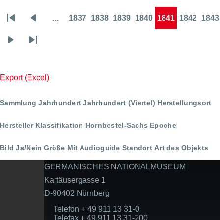
…
1837
1838
1839
1840
1841
1842
1843
Seitennummerierung
Erste
Vorherige
Page
Page
Page
Page
Page
Page
Pa
Seite
Seite
Nächste
Letzte
Seite
Seite
Export (Excel)
Sammlung
Jahrhundert
Jahrhundert (Viertel)
Herstellungsort
Hersteller
Klassifikation
Hornbostel-Sachs
Epoche
Bild Ja/Nein
Größe
Mit Audioguide
Standort
Art des Objekts
GERMANISCHES NATIONALMUSEUM
Kartäusergasse 1
D-90402 Nürnberg
Telefon + 49 911 13 31-0
Telefax + 49 911 13 31-200