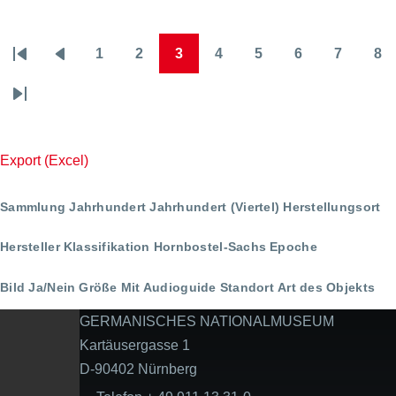
1
2
3
4
5
6
7
8
Seitennummerierung
Erste
Vorherige
Page
Page
Page
Page
Page
Page
Page
Pa
Seite
Seite
Letzte
Seite
Export (Excel)
Sammlung
Jahrhundert
Jahrhundert (Viertel)
Herstellungsort
Hersteller
Klassifikation
Hornbostel-Sachs
Epoche
Bild Ja/Nein
Größe
Mit Audioguide
Standort
Art des Objekts
GERMANISCHES NATIONALMUSEUM
Kartäusergasse 1
D-90402 Nürnberg