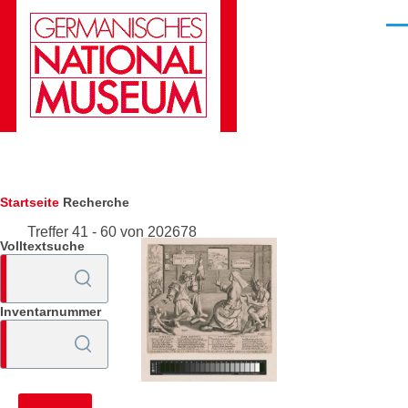
Direkt zum Inhalt
Men
Pfadnavigation
Startseite
Recherche
Treffer 41 - 60 von 202678
Volltextsuche
Inventarnummer