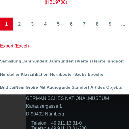
(HB19788)
1
2
3
4
5
6
7
8
9
…
Seitennummerierung
Page
Page
Page
Page
Page
Page
Page
Page
Page
Export (Excel)
Sammlung
Jahrhundert
Jahrhundert (Viertel)
Herstellungsort
Hersteller
Klassifikation
Hornbostel-Sachs
Epoche
Bild Ja/Nein
Größe
Mit Audioguide
Standort
Art des Objekts
GERMANISCHES NATIONALMUSEUM
Kartäusergasse 1
D-90402 Nürnberg
Telefon + 49 911 13 31-0
Telefax + 49 911 13 31-200