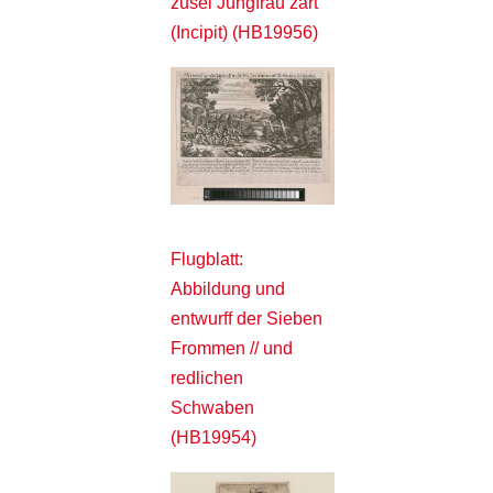
zusel Jungfrau zart
(Incipit) (HB19956)
Flugblatt:
Abbildung und
entwurff der Sieben
Frommen // und
redlichen
Schwaben
(HB19954)