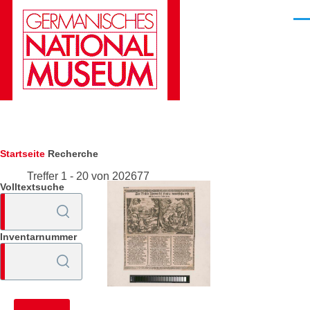
Direkt zum Inhalt
Men
Pfadnavigation
Startseite
Recherche
Treffer 1 - 20 von 202677
Volltextsuche
Inventarnummer