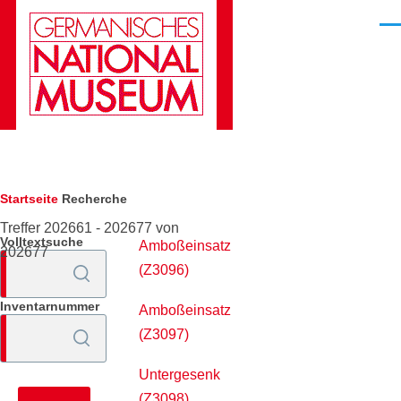
Direkt zum Inhalt
Men
Pfadnavigation
Startseite
Recherche
Treffer 202661 - 202677 von
Volltextsuche
Amboßeinsatz
202677
(Z3096)
Inventarnummer
Amboßeinsatz
(Z3097)
Untergesenk
(Z3098)