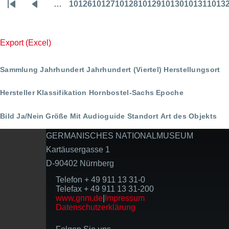
…
10126
10127
10128
10129
10130
10131
1013
Seitennummerierung
Erste
Vorherige
Page
Page
Page
Page
Page
Page
Pa
Seite
Seite
Export (Excel)
Sammlung
Jahrhundert
Jahrhundert (Viertel)
Herstellungsort
Hersteller
Klassifikation
Hornbostel-Sachs
Epoche
Bild Ja/Nein
Größe
Mit Audioguide
Standort
Art des Objekts
GERMANISCHES NATIONALMUSEUM
Kartäusergasse 1
D-90402 Nürnberg
Telefon + 49 911 13 31-0
Telefax + 49 911 13 31-200
www.gnm.de
|
Impressum
Datenschutzerklärung