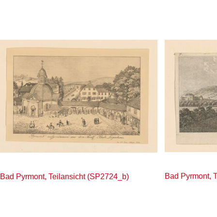
Bad Pyrmont, T
Bad Pyrmont, Teilansicht (SP2724_b)