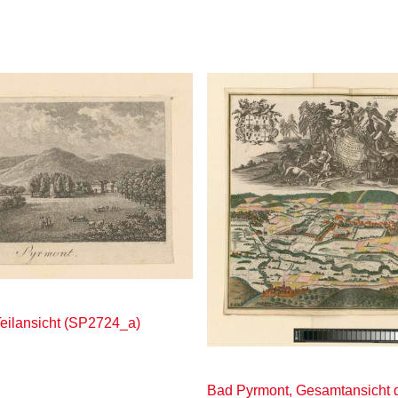
eilansicht (SP2724_a)
Bad Pyrmont, Gesamtansicht d