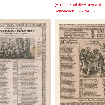
(Allegorie auf die // menschli
Schwächen) (HB19423)