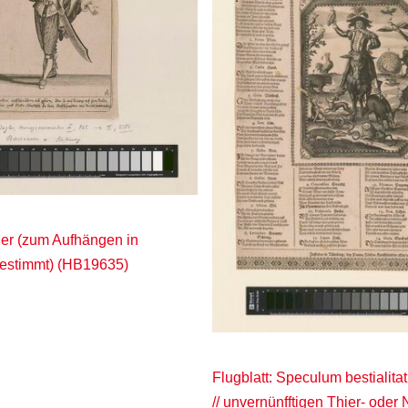
er (zum Aufhängen in
bestimmt) (HB19635)
Flugblatt: Speculum bestialitat
// unvernünfftigen Thier- oder