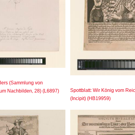
tlers (Sammlung von
Spottblatt: Wir König vom Re
um Nachbilden, 28) (L6897)
(Incipit) (HB19959)