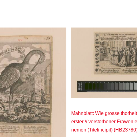
Mahnblatt: Wie grosse thorheit
erster // verstorbener Frawen 
nemen (Titelincipit) (HB23780