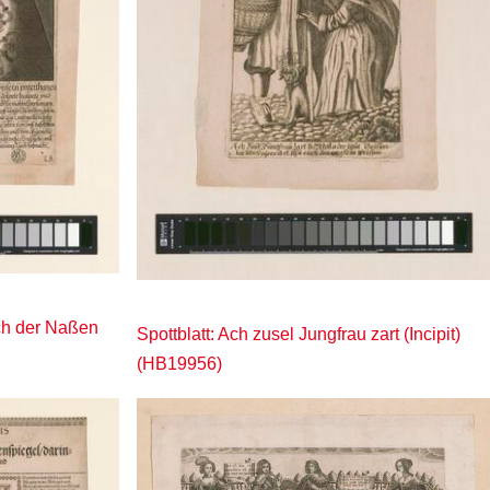
ich der Naßen
Spottblatt: Ach zusel Jungfrau zart (Incipit)
(HB19956)