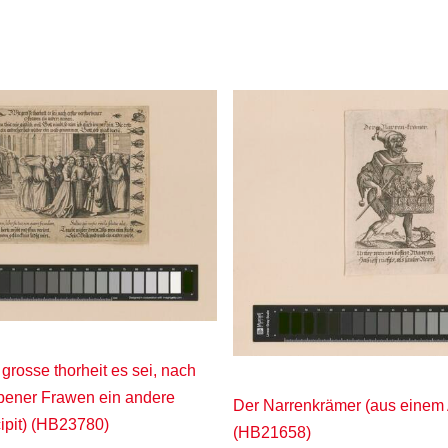
grosse thorheit es sei, nach
orbener Frawen ein andere
Der Narrenkrämer (aus einem
cipit) (HB23780)
(HB21658)