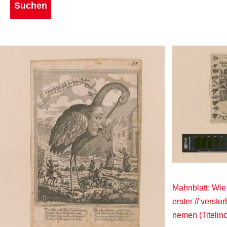
Mahnblatt: Wie 
erster // verst
nemen (Titelin