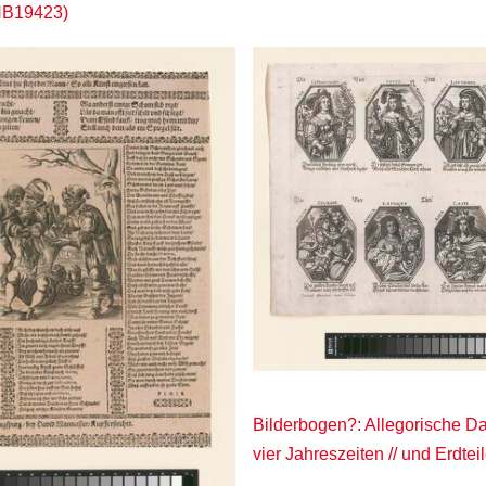
HB19423)
Bilderbogen?: Allegorische Da
vier Jahreszeiten // und Erdte