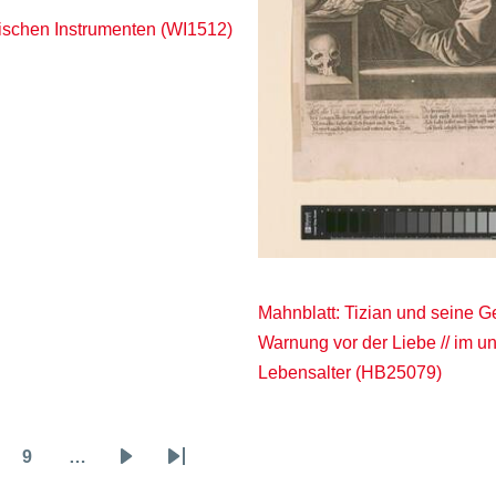
rgischen Instrumenten (WI1512)
Mahnblatt: Tizian und seine Ge
Warnung vor der Liebe // im u
Lebensalter (HB25079)
9
…
ge
Page
Nächste
Letzte