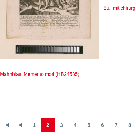
Etui mit chiru
Mahnblatt: Memento mori (HB24585)
1
2
3
4
5
6
7
8
Seitennummerierung
Erste
Vorherige
Page
Page
Page
Page
Page
Page
Page
Pa