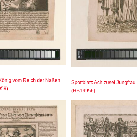
r König vom Reich der Naßen
Spottblatt: Ach zusel Jungfrau z
959)
(HB19956)