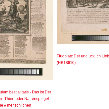
Flugblatt: Der unglücklich Li
(HB18610)
ulum bestialitatis - Das ist Der
gen Thier- oder Narrenspiegel
die // menschlichen