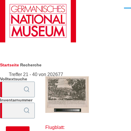
Direkt zum Inhalt
Men
Pfadnavigation
Startseite
Recherche
Treffer 21 - 40 von 202677
Volltextsuche
Inventarnummer
Flugblatt: