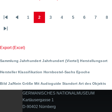
1
2
3
4
5
6
7
8
Seitennummerierung
Erste
Vorherige
Page
Page
Page
Page
Page
Page
Page
Pa
Seite
Seite
Letzte
Seite
Export (Excel)
Sammlung
Jahrhundert
Jahrhundert (Viertel)
Herstellungsort
Hersteller
Klassifikation
Hornbostel-Sachs
Epoche
Bild Ja/Nein
Größe
Mit Audioguide
Standort
Art des Objekts
GERMANISCHES NATIONALMUSEUM
Kartäusergasse 1
D-90402 Nürnberg