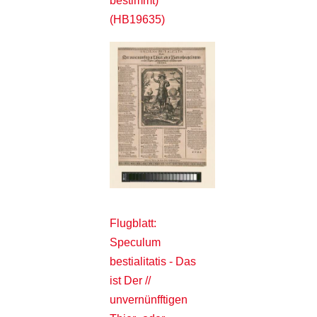
bestimmt)
(HB19635)
Flugblatt:
Speculum
bestialitatis - Das
ist Der //
unvernünfftigen