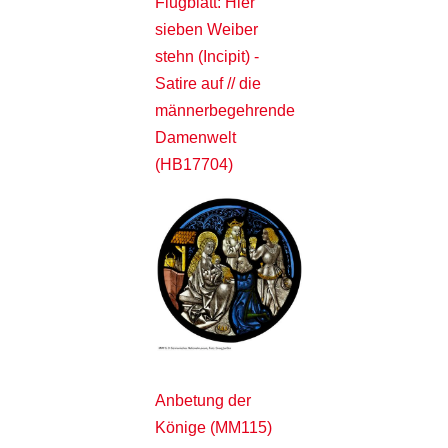
Flugblatt: Hier
sieben Weiber
stehn (Incipit) -
Satire auf // die
männerbegehrende
Damenwelt
(HB17704)
Anbetung der
Könige (MM115)