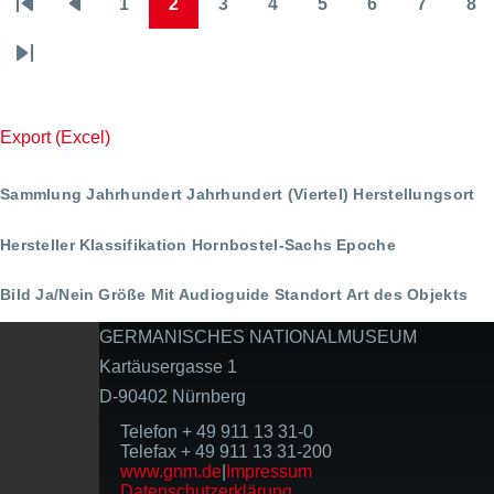
1
2
3
4
5
6
7
8
Seitennummerierung
Erste
Vorherige
Page
Page
Page
Page
Page
Page
Page
Pa
Seite
Seite
Letzte
Seite
Export (Excel)
Sammlung
Jahrhundert
Jahrhundert (Viertel)
Herstellungsort
Hersteller
Klassifikation
Hornbostel-Sachs
Epoche
Bild Ja/Nein
Größe
Mit Audioguide
Standort
Art des Objekts
GERMANISCHES NATIONALMUSEUM
Kartäusergasse 1
D-90402 Nürnberg
Telefon + 49 911 13 31-0
Telefax + 49 911 13 31-200
www.gnm.de
|
Impressum
Datenschutzerklärung