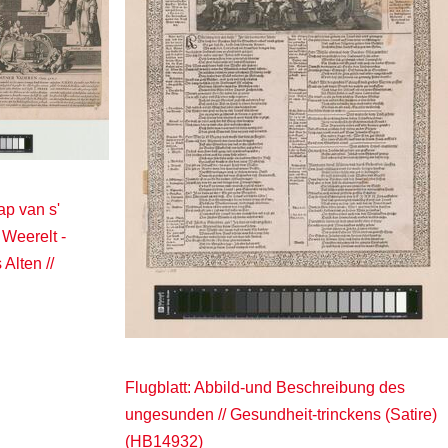
ap van s'
 Weerelt -
Alten //
Flugblatt: Abbild-und Beschreibung des
ungesunden // Gesundheit-trinckens (Satire)
(HB14932)