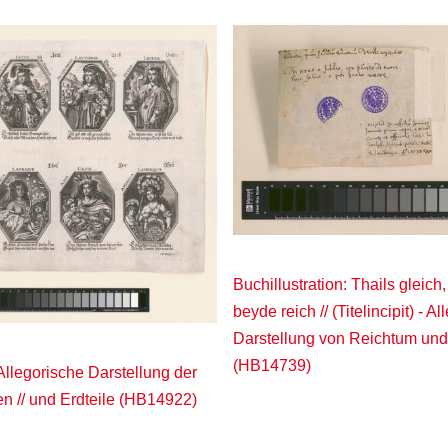
Buchillustration: Thails gleich,
beyde reich // (Titelincipit) - A
Darstellung von Reichtum und 
(HB14739)
Allegorische Darstellung der
en // und Erdteile (HB14922)