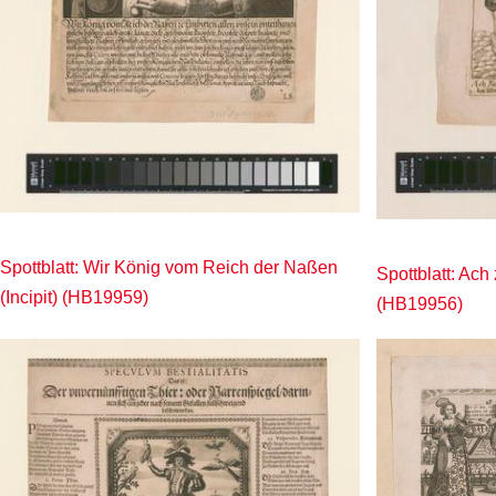
Spottblatt: Wir König vom Reich der Naßen
Spottblatt: Ach 
(Incipit) (HB19959)
(HB19956)