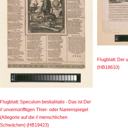
Flugblatt: Der
(HB18610)
Flugblatt: Speculum bestialitatis - Das ist Der
// unvernünfftigen Thier- oder Narrenspiegel
(Allegorie auf die // menschlichen
Schwächen) (HB19423)