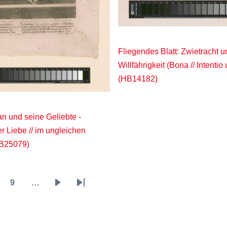
Fliegendes Blatt: Zwietracht u
Willfährigkeit (Bona // Intentio
(HB14182)
an und seine Geliebte -
r Liebe // im ungleichen
HB25079)
9
…
ge
Page
Nächste
Letzte
Seite
Seite