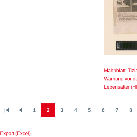
Mahnblatt: Tizi
Warnung vor de
Lebensalter (
1
2
3
4
5
6
7
8
Seitennummerierung
Erste
Vorherige
Page
Page
Page
Page
Page
Page
Page
Pa
Seite
Seite
Export (Excel)