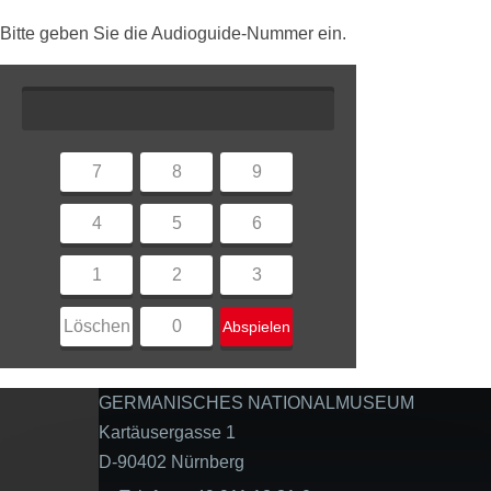
Bitte geben Sie die Audioguide-Nummer ein.
7
8
9
4
5
6
1
2
3
Löschen
0
Abspielen
GERMANISCHES NATIONALMUSEUM
Kartäusergasse 1
D-90402 Nürnberg