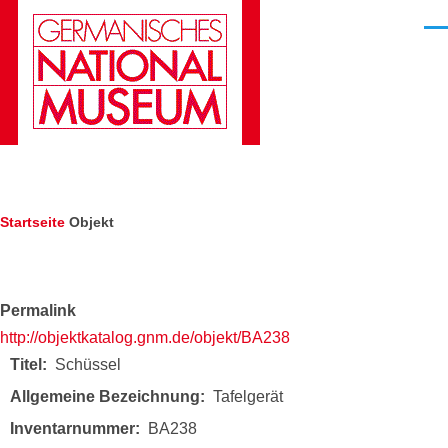
Direkt zum Inhalt
Men
Pfadnavigation
Startseite
Objekt
Permalink
http://objektkatalog.gnm.de/objekt/BA238
Titel
Schüssel
Allgemeine Bezeichnung
Tafelgerät
Inventarnummer
BA238