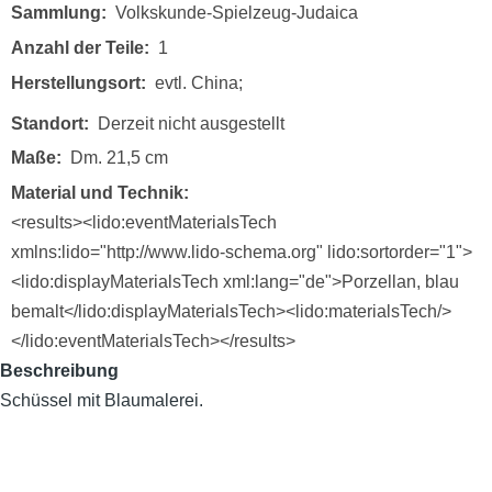
Sammlung
Volkskunde-Spielzeug-Judaica
Anzahl der Teile
1
Herstellungsort
evtl. China;
Standort
Derzeit nicht ausgestellt
Maße
Dm. 21,5 cm
Material und Technik
<results><lido:eventMaterialsTech
xmlns:lido="http://www.lido-schema.org" lido:sortorder="1">
<lido:displayMaterialsTech xml:lang="de">Porzellan, blau
bemalt</lido:displayMaterialsTech><lido:materialsTech/>
</lido:eventMaterialsTech></results>
Beschreibung
Schüssel mit Blaumalerei.