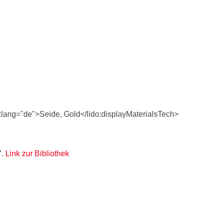
l:lang="de">Seide, Gold</lido:displayMaterialsTech>
7.
Link zur Bibliothek