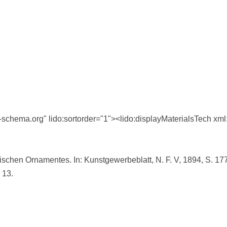
o-schema.org" lido:sortorder="1"><lido:displayMaterialsTech xm
chen Ornamentes. In: Kunstgewerbeblatt, N. F. V, 1894, S. 17
 13.