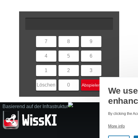
7
8
9
4
5
6
1
2
3
Löschen
0
Abspielen
We use 
enhanc
Basierend auf der Infrastruktur
By clicking the Ac
More info