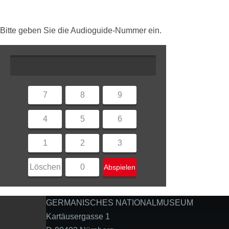
Bitte geben Sie die Audioguide-Nummer ein.
7
8
9
4
5
6
1
2
3
Löschen
0
Abspielen
GERMANISCHES NATIONALMUSEUM
Kartäusergasse 1