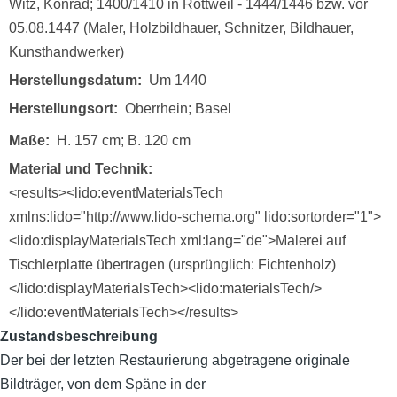
Witz, Konrad; 1400/1410 in Rottweil - 1444/1446 bzw. vor
05.08.1447 (Maler, Holzbildhauer, Schnitzer, Bildhauer,
Kunsthandwerker)
Herstellungsdatum
Um 1440
Herstellungsort
Oberrhein; Basel
Maße
H. 157 cm; B. 120 cm
Material und Technik
<results><lido:eventMaterialsTech
xmlns:lido="http://www.lido-schema.org" lido:sortorder="1">
<lido:displayMaterialsTech xml:lang="de">Malerei auf
Tischlerplatte übertragen (ursprünglich: Fichtenholz)
</lido:displayMaterialsTech><lido:materialsTech/>
</lido:eventMaterialsTech></results>
Zustandsbeschreibung
Der bei der letzten Restaurierung abgetragene originale
Bildträger, von dem Späne in der