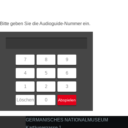
Bitte geben Sie die Audioguide-Nummer ein.
7
8
9
4
5
6
1
2
3
Löschen
0
Abspielen
GERMANISCHES NATIONALMUSEUM
Kartäusergasse 1