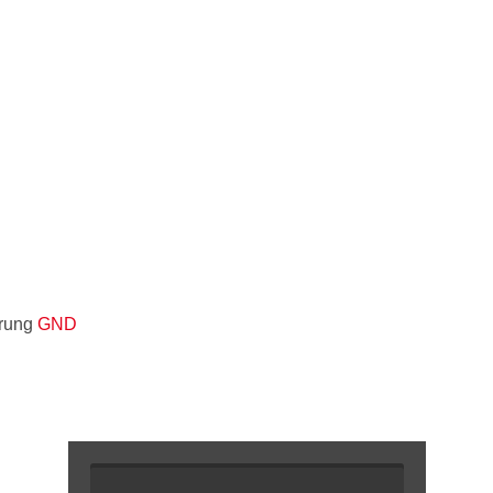
erung
GND