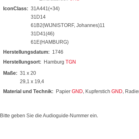
IconClass
31A441(+34)
31D14
61B2(WIJNISTORF, Johannes)11
31D41(46)
61E(HAMBURG)
Herstellungsdatum
1746
Herstellungsort
Hamburg
TGN
Maße
31 x 20
29,1 x 19,4
Material und Technik
Papier
GND
, Kupferstich
GND
, Radi
Bitte geben Sie die Audioguide-Nummer ein.