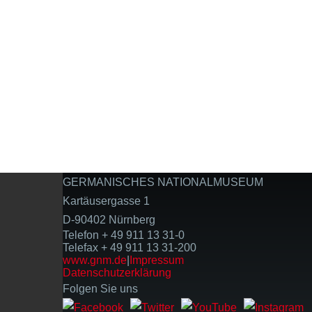
GERMANISCHES NATIONALMUSEUM
Kartäusergasse 1
D-90402 Nürnberg
Telefon + 49 911 13 31-0
Telefax + 49 911 13 31-200
www.gnm.de
|
Impressum
Datenschutzerklärung
Folgen Sie uns