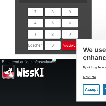
7
8
9
4
5
6
1
2
3
Löschen
0
Abspielen
We use 
enhanc
Basierend auf der Infrastruktur
By clicking the Ac
More info
Accept