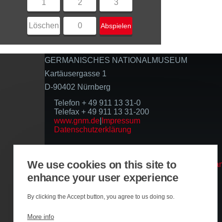
1
2
3
Löschen
0
Abspielen
GERMANISCHES NATIONALMUSEUM
Kartäusergasse 1
D-90402 Nürnberg
Telefon + 49 911 13 31-0
Telefax + 49 911 13 31-200
www.gnm.de
|
Impressum
Datenschutzerklärung
Folgen Sie uns
We use cookies on this site to
enhance your user experience
Basierend auf der Infrastruktur
By clicking the Accept button, you agree to us doing so.
More info