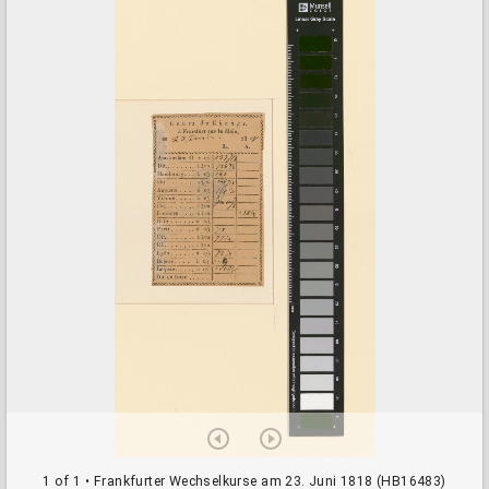
a
d
o
r
v
i
e
w
e
r
1 of 1
• Frankfurter Wechselkurse am 23. Juni 1818 (HB16483)