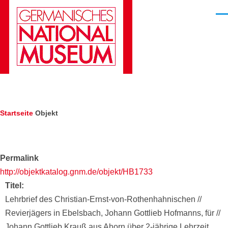
Direkt zum Inhalt
Men
Pfadnavigation
Startseite
Objekt
Permalink
http://objektkatalog.gnm.de/objekt/HB1733
Titel
Lehrbrief des Christian-Ernst-von-Rothenhahnischen //
Revierjägers in Ebelsbach, Johann Gottlieb Hofmanns, für //
Johann Gottlieb Krauß aus Ahorn über 2-jährige Lehrzeit