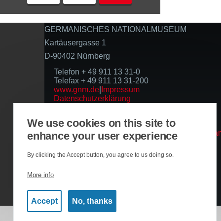
GERMANISCHES NATIONALMUSEUM
Kartäusergasse 1
D-90402 Nürnberg
Telefon + 49 911 13 31-0
Telefax + 49 911 13 31-200
www.gnm.de
|
Impressum
Datenschutzerklärung
Folgen Sie uns
We use cookies on this site to
enhance your user experience
Basierend auf der Infrastruktur
By clicking the Accept button, you agree to us doing so.
More info
Accept
No, thanks