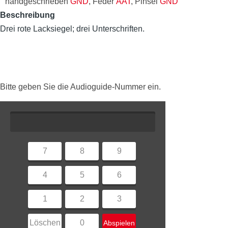
handgeschrieben
GND
, Feder
AAT
, Pinsel
GND
Beschreibung
Drei rote Lacksiegel; drei Unterschriften.
Bitte geben Sie die Audioguide-Nummer ein.
7
8
9
4
5
6
1
2
3
Löschen
0
Abspielen