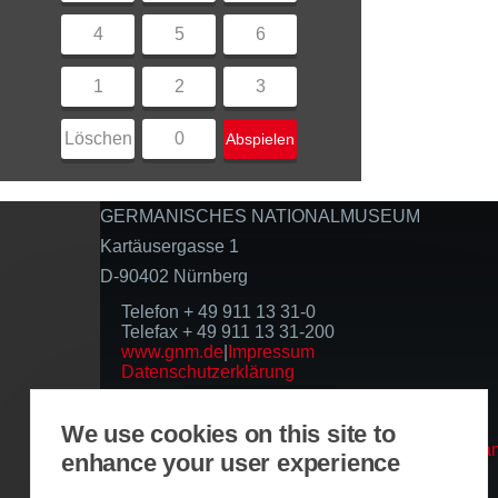
4
5
6
1
2
3
Löschen
0
Abspielen
GERMANISCHES NATIONALMUSEUM
Kartäusergasse 1
D-90402 Nürnberg
Telefon + 49 911 13 31-0
Telefax + 49 911 13 31-200
www.gnm.de
|
Impressum
Datenschutzerklärung
Folgen Sie uns
We use cookies on this site to
enhance your user experience
Basierend auf der Infrastruktur