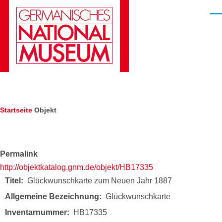
Direkt zum Inhalt
Men
Pfadnavigation
Startseite
Objekt
Permalink
http://objektkatalog.gnm.de/objekt/HB17335
Titel
Glückwunschkarte zum Neuen Jahr 1887
Allgemeine Bezeichnung
Glückwunschkarte
Inventarnummer
HB17335