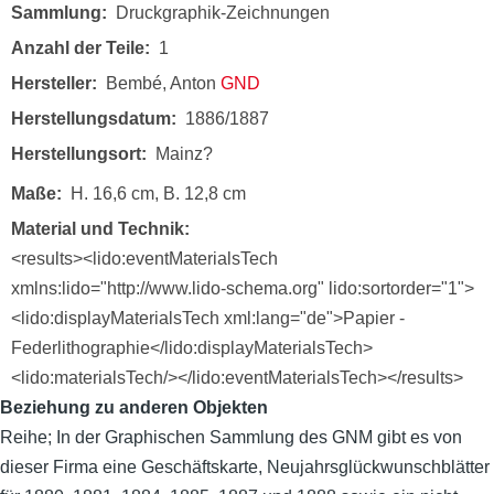
Sammlung
Druckgraphik-Zeichnungen
Anzahl der Teile
1
Hersteller
Bembé, Anton
GND
Herstellungsdatum
1886/1887
Herstellungsort
Mainz?
Maße
H. 16,6 cm, B. 12,8 cm
Material und Technik
<results><lido:eventMaterialsTech
xmlns:lido="http://www.lido-schema.org" lido:sortorder="1">
<lido:displayMaterialsTech xml:lang="de">Papier -
Federlithographie</lido:displayMaterialsTech>
<lido:materialsTech/></lido:eventMaterialsTech></results>
Beziehung zu anderen Objekten
Reihe; In der Graphischen Sammlung des GNM gibt es von
dieser Firma eine Geschäftskarte, Neujahrsglückwunschblätter