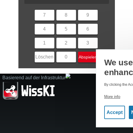
7
8
9
4
5
6
1
2
3
Löschen
0
Abspielen
We use 
enhanc
Basierend auf der Infrastruktur
By clicking the Ac
More info
Accept