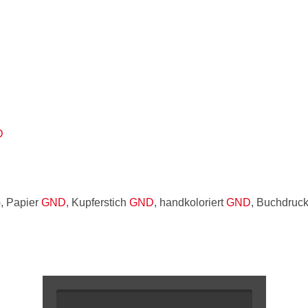
D
), Papier
GND
, Kupferstich
GND
, handkoloriert
GND
, Buchdruc