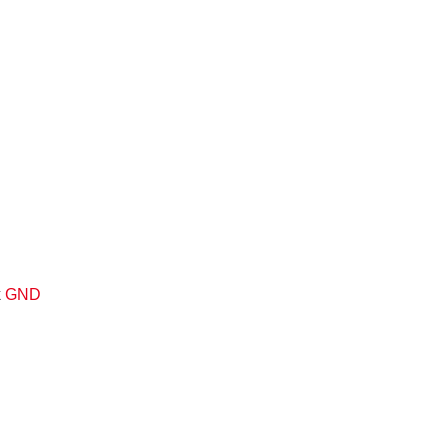
k
GND