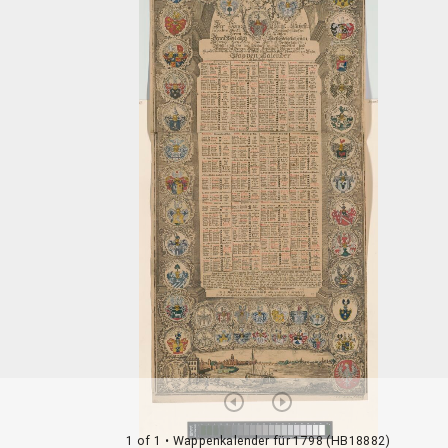
1 of 1
• Wappenkalender für 1798 (HB18882)