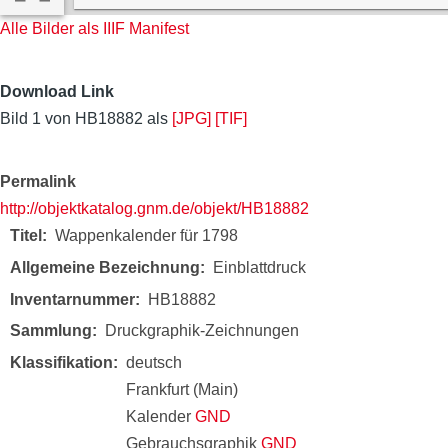
Alle Bilder als IIIF Manifest
Download Link
Bild 1 von HB18882 als
[JPG]
[TIF]
Permalink
http://objektkatalog.gnm.de/objekt/HB18882
Titel
Wappenkalender für 1798
Allgemeine Bezeichnung
Einblattdruck
Inventarnummer
HB18882
Sammlung
Druckgraphik-Zeichnungen
Klassifikation
deutsch
Frankfurt (Main)
Kalender
GND
Gebrauchsgraphik
GND