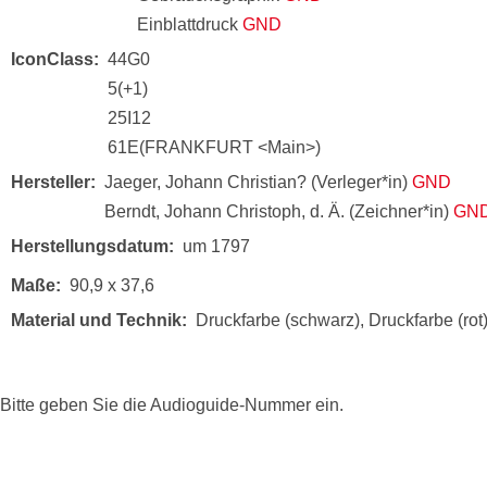
Einblattdruck
GND
IconClass
44G0
5(+1)
25I12
61E(FRANKFURT <Main>)
Hersteller
Jaeger, Johann Christian? (Verleger*in)
GND
Berndt, Johann Christoph, d. Ä. (Zeichner*in)
GN
Herstellungsdatum
um 1797
Maße
90,9 x 37,6
Material und Technik
Druckfarbe (schwarz), Druckfarbe (rot
Bitte geben Sie die Audioguide-Nummer ein.