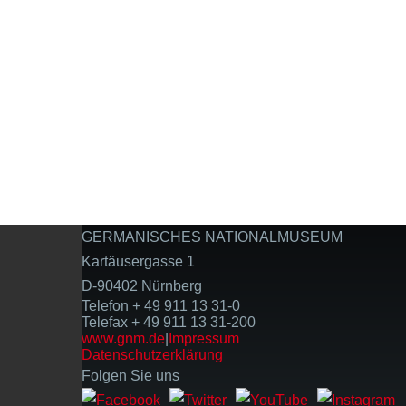
GERMANISCHES NATIONALMUSEUM
Kartäusergasse 1
D-90402 Nürnberg
Telefon + 49 911 13 31-0
Telefax + 49 911 13 31-200
www.gnm.de
|
Impressum
Datenschutzerklärung
Folgen Sie uns