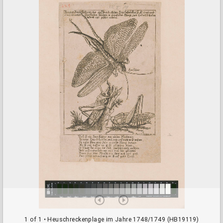
a
d
o
r
v
i
e
w
e
r
1 of 1
• Heuschreckenplage im Jahre 1748/1749 (HB19119)