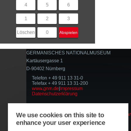
4
5
6
1
2
3
Löschen
0
Abspielen
GERMANISCHES NATIONALMUSEUM
Kartäusergasse 1
D-90402 Nürnberg
Telefon + 49 911 13 31-0
Telefax + 49 911 13 31-200
www.gnm.de
|
Impressum
Datenschutzerklärung
Folgen Sie uns
We use cookies on this site to
enhance your user experience
Basierend auf der Infrastruktur