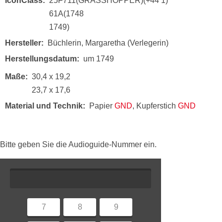
IconClass
25F711(GRASSHOPPER)(+44 1)
61A(1748
1749)
Hersteller
Büchlerin, Margaretha (Verlegerin)
Herstellungsdatum
um 1749
Maße
30,4 x 19,2
23,7 x 17,6
Material und Technik
Papier
GND
, Kupferstich
GND
Bitte geben Sie die Audioguide-Nummer ein.
7
8
9