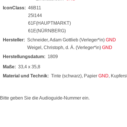
IconClass
46B11
25I144
61F(HAUPTMARKT)
61E(NÜRNBERG)
Hersteller
Schneider, Adam Gottlieb (Verleger*in)
GND
Weigel, Christoph, d. Ä. (Verleger*in)
GND
Herstellungsdatum
1809
Maße
33,4 x 35,8
Material und Technik
Tinte (schwarz), Papier
GND
, Kupfers
Bitte geben Sie die Audioguide-Nummer ein.