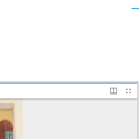
Men
9344)