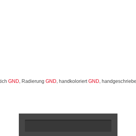
tich
GND
, Radierung
GND
, handkoloriert
GND
, handgeschrieb