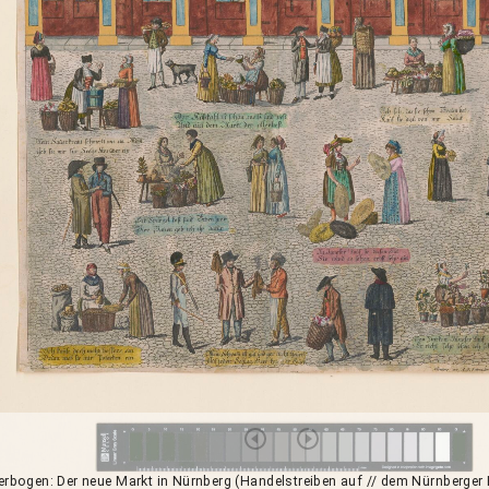
derbogen: Der neue Markt in Nürnberg (Handelstreiben auf // dem Nürnberge