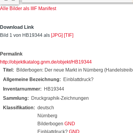
Alle Bilder als IIIF Manifest
Download Link
Bild 1 von HB19344 als
[JPG]
[TIF]
Permalink
http://objektkatalog.gnm.de/objekt/HB19344
Titel
Bilderbogen: Der neue Markt in Nürnberg (Handelstreib
Allgemeine Bezeichnung
Einblattdruck?
Inventarnummer
HB19344
Sammlung
Druckgraphik-Zeichnungen
Klassifikation
deutsch
Nürnberg
Bilderbogen
GND
Einblattdruck?
GND