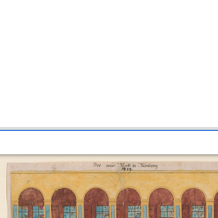
 (Handelstreiben auf // dem Nürnberger Hauptmarkt) (HB1