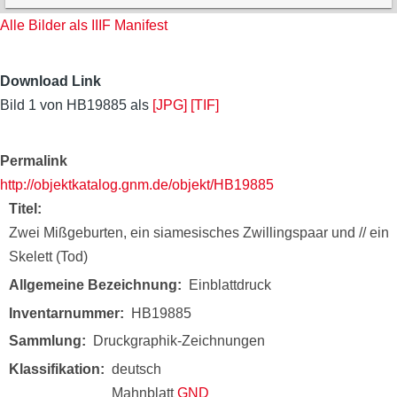
Alle Bilder als IIIF Manifest
Download Link
Bild 1 von HB19885 als
[JPG]
[TIF]
Permalink
http://objektkatalog.gnm.de/objekt/HB19885
Titel
Zwei Mißgeburten, ein siamesisches Zwillingspaar und // ein
Skelett (Tod)
Allgemeine Bezeichnung
Einblattdruck
Inventarnummer
HB19885
Sammlung
Druckgraphik-Zeichnungen
Klassifikation
deutsch
Mahnblatt
GND