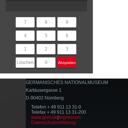
7
8
9
4
5
6
1
2
3
Löschen
0
Abspielen
GERMANISCHES NATIONALMUSEUM
Kartäusergasse 1
D-90402 Nürnberg
Telefon + 49 911 13 31-0
Telefax + 49 911 13 31-200
www.gnm.de
|
Impressum
Datenschutzerklärung