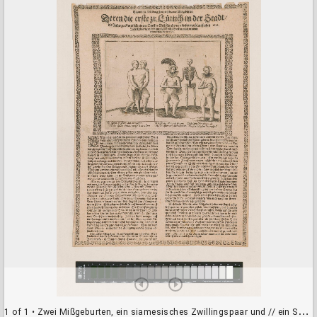
a
d
o
r
v
i
e
w
e
r
1 of 1
• Zwei Mißgeburten, ein siamesisches Zwillingspaar und // ein Skelett (Tod) (HB19885)