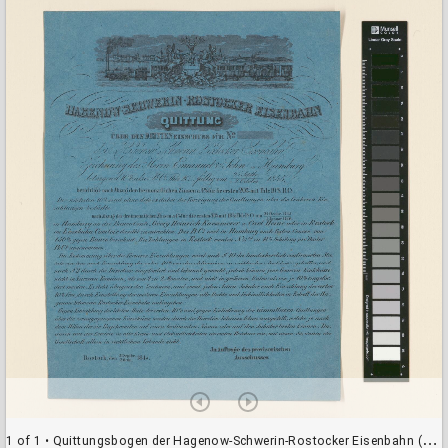
a
d
o
r
v
i
e
w
e
r
1 of 1
• Quittungsbogen der Hagenow-Schwerin-Rostocker Eisenbahn (HB23261)