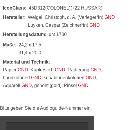
IconClass
45D312(COLONEL)(+22 HUSSAR)
Hersteller
Weigel, Christoph, d. Ä. (Verleger*in)
GND
Luyken, Caspar (Zeichner*in)
GND
Herstellungsdatum
um 1700
Maße
24,2 x 17,5
31,4 x 20,0
Material und Technik
Papier
GND
, Kupferstich
GND
, Radierung
GND
,
handkoloriert
GND
, schablonenkoloriert
GND
,
Aquarell
GND
, gehöht (gold), Pinsel
GND
Bitte geben Sie die Audioguide-Nummer ein.