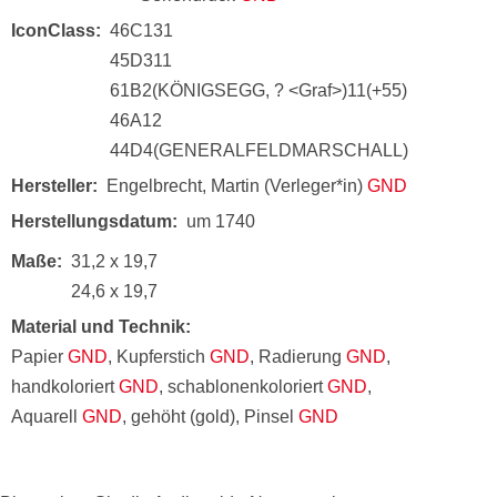
IconClass
46C131
45D311
61B2(KÖNIGSEGG, ? <Graf>)11(+55)
46A12
44D4(GENERALFELDMARSCHALL)
Hersteller
Engelbrecht, Martin (Verleger*in)
GND
Herstellungsdatum
um 1740
Maße
31,2 x 19,7
24,6 x 19,7
Material und Technik
Papier
GND
, Kupferstich
GND
, Radierung
GND
,
handkoloriert
GND
, schablonenkoloriert
GND
,
Aquarell
GND
, gehöht (gold), Pinsel
GND