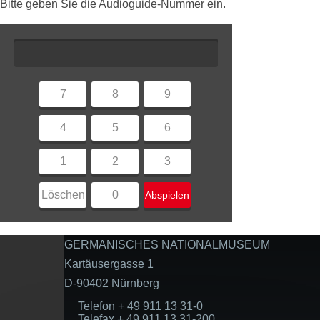
Bitte geben Sie die Audioguide-Nummer ein.
7
8
9
4
5
6
1
2
3
Löschen
0
Abspielen
GERMANISCHES NATIONALMUSEUM
Kartäusergasse 1
D-90402 Nürnberg
Telefon + 49 911 13 31-0
Telefax + 49 911 13 31-200