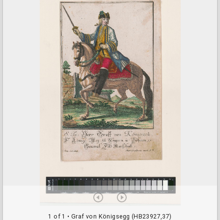
a
d
o
r
v
i
e
w
e
r
1 of 1
• Graf von Königsegg (HB23927,37)