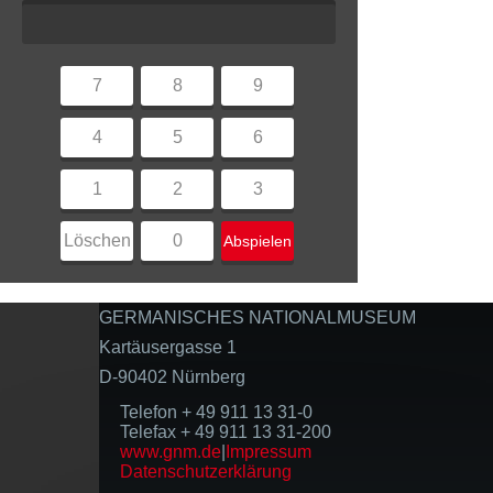
7
8
9
4
5
6
1
2
3
Löschen
0
Abspielen
GERMANISCHES NATIONALMUSEUM
Kartäusergasse 1
D-90402 Nürnberg
Telefon + 49 911 13 31-0
Telefax + 49 911 13 31-200
www.gnm.de
|
Impressum
Datenschutzerklärung