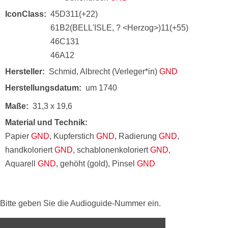
IconClass
45D311(+22)
61B2(BELL'ISLE, ? <Herzog>)11(+55)
46C131
46A12
Hersteller
Schmid, Albrecht (Verleger*in)
GND
Herstellungsdatum
um 1740
Maße
31,3 x 19,6
Material und Technik
Papier
GND
, Kupferstich
GND
, Radierung
GND
,
handkoloriert
GND
, schablonenkoloriert
GND
,
Aquarell
GND
, gehöht (gold), Pinsel
GND
Bitte geben Sie die Audioguide-Nummer ein.