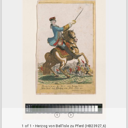
a
d
o
r
v
i
e
w
e
r
1 of 1
• Herzog von Bell'Isle zu Pferd (HB23927,6)