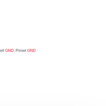
rell
GND
, Pinsel
GND