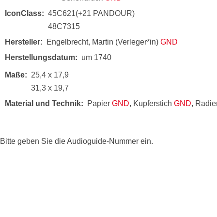
IconClass
45C621(+21 PANDOUR)
48C7315
Hersteller
Engelbrecht, Martin (Verleger*in)
GND
Herstellungsdatum
um 1740
Maße
25,4 x 17,9
31,3 x 19,7
Material und Technik
Papier
GND
, Kupferstich
GND
, Radi
Bitte geben Sie die Audioguide-Nummer ein.