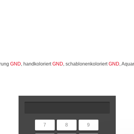
erung
GND
, handkoloriert
GND
, schablonenkoloriert
GND
, Aqua
7
8
9