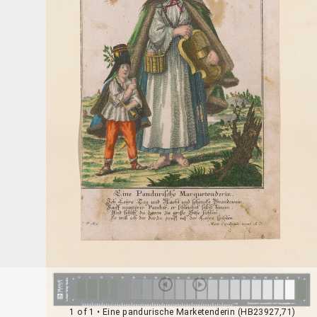
1 of 1
• Eine pandurische Marketenderin (HB23927,71)