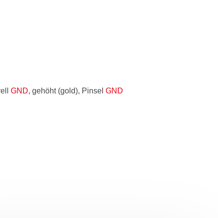
rell
GND
, gehöht (gold), Pinsel
GND