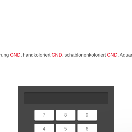
erung
GND
, handkoloriert
GND
, schablonenkoloriert
GND
, Aqua
7
8
9
4
5
6