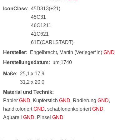
IconClass
45D313(+21)
45C31
46C1211
41C621
61E(CARLSTADT)
Hersteller
Engelbrecht, Martin (Verleger*in)
GND
Herstellungsdatum
um 1740
Maße
25,1 x 17,9
31,2 x 20,0
Material und Technik
Papier
GND
, Kupferstich
GND
, Radierung
GND
,
handkoloriert
GND
, schablonenkoloriert
GND
,
Aquarell
GND
, Pinsel
GND