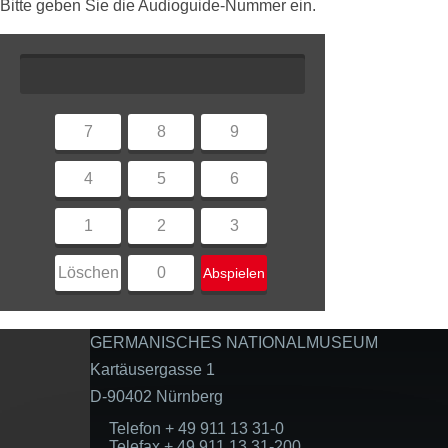
Bitte geben Sie die Audioguide-Nummer ein.
7
8
9
4
5
6
1
2
3
Löschen
0
Abspielen
GERMANISCHES NATIONALMUSEUM
Kartäusergasse 1
D-90402 Nürnberg
Telefon + 49 911 13 31-0
Telefax + 49 911 13 31-200