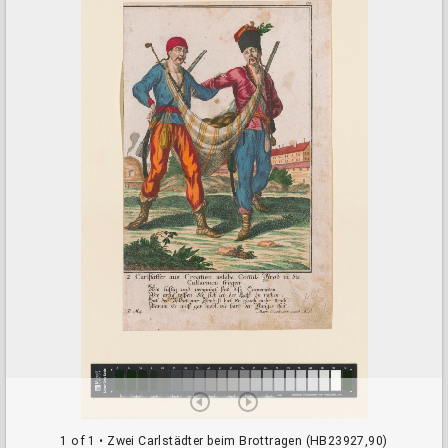
a
d
o
r
v
i
e
w
e
r
1 of 1
• Zwei Carlstädter beim Brottragen (HB23927,90)