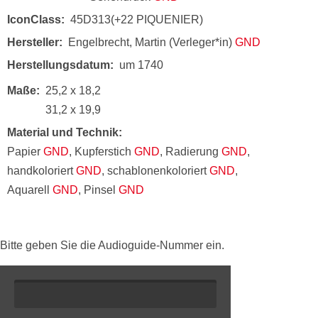
IconClass
45D313(+22 PIQUENIER)
Hersteller
Engelbrecht, Martin (Verleger*in)
GND
Herstellungsdatum
um 1740
Maße
25,2 x 18,2
31,2 x 19,9
Material und Technik
Papier
GND
, Kupferstich
GND
, Radierung
GND
,
handkoloriert
GND
, schablonenkoloriert
GND
,
Aquarell
GND
, Pinsel
GND
Bitte geben Sie die Audioguide-Nummer ein.