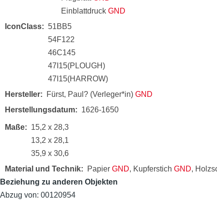
Einblattdruck
GND
IconClass
51BB5
54F122
46C145
47I15(PLOUGH)
47I15(HARROW)
Hersteller
Fürst, Paul? (Verleger*in)
GND
Herstellungsdatum
1626-1650
Maße
15,2 x 28,3
13,2 x 28,1
35,9 x 30,6
Material und Technik
Papier
GND
, Kupferstich
GND
, Holzs
Beziehung zu anderen Objekten
Abzug von: 00120954