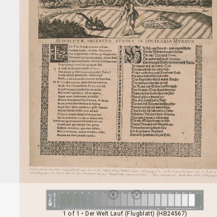
1 of 1
• Der Welt Lauf (Flugblatt) (HB24567)