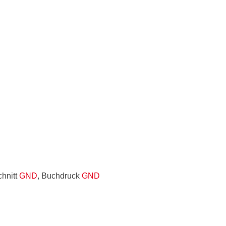
chnitt
GND
, Buchdruck
GND