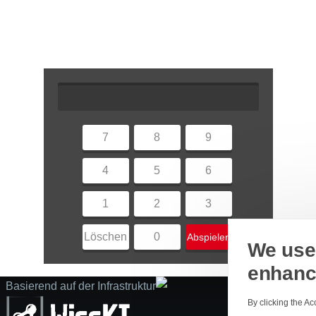
7
8
9
4
5
6
1
2
3
Löschen
0
Abspielen
We use 
enhanc
Basierend auf der Infrastruktur
By clicking the Ac