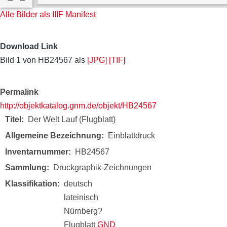
Alle Bilder als IIIF Manifest
Download Link
Bild 1 von HB24567 als
[JPG]
[TIF]
Permalink
http://objektkatalog.gnm.de/objekt/HB24567
Titel
Der Welt Lauf (Flugblatt)
Allgemeine Bezeichnung
Einblattdruck
Inventarnummer
HB24567
Sammlung
Druckgraphik-Zeichnungen
Klassifikation
deutsch
lateinisch
Nürnberg?
Flugblatt
GND