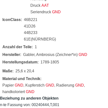
Druck
AAT
Seriendruck
GND
IconClass
46B221
41D26
44B233
61E(NÜRNBERG)
Anzahl der Teile
1
Hersteller
Gabler, Ambrosius (Zeichner*in)
GND
Herstellungsdatum
1789-1805
Maße
25,6 x 20,4
Material und Technik
Papier
GND
, Kupferstich
GND
, Radierung
GND
,
handkoloriert
GND
Beziehung zu anderen Objekten
n-te Fassung von: 00240444,T,001