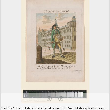
a
d
o
r
v
i
e
w
e
r
1 of 1
• 1. Heft, Tab. 2: Galanteriekrämer mit, Ansicht des // Rathauses (HB25864,2)