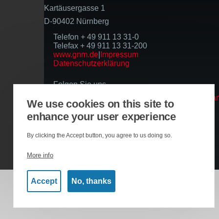
Kartäusergasse 1
D-90402 Nürnberg
Telefon + 49 911 13 31-0
Telefax + 49 911 13 31-200
www.gnm.de
|
Impressum
Datenschutzerklärung
Folgen Sie uns
We use cookies on this site to
enhance your user experience
Basierend auf der Infrastruktur
By clicking the Accept button, you agree to us doing so.
More info
Accept
No, thanks