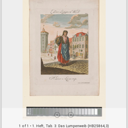
a
d
o
r
v
i
e
w
e
r
1 of 1
• 1. Heft, Tab. 3: Das Lumpenweib (HB25864,3)