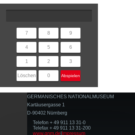
7
8
9
4
5
6
1
2
3
Löschen
0
Abspielen
GERMANISCHES NATIONALMUSEUM
Kartäusergasse 1
D-90402 Nürnberg
Telefon + 49 911 13 31-0
Telefax + 49 911 13 31-200
www.gnm.de
|
Impressum