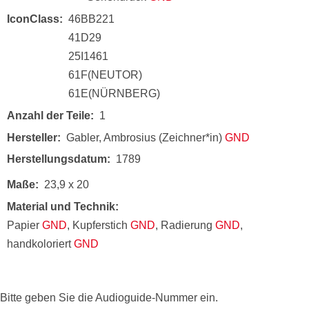
IconClass
46BB221
41D29
25I1461
61F(NEUTOR)
61E(NÜRNBERG)
Anzahl der Teile
1
Hersteller
Gabler, Ambrosius (Zeichner*in)
GND
Herstellungsdatum
1789
Maße
23,9 x 20
Material und Technik
Papier
GND
, Kupferstich
GND
, Radierung
GND
,
handkoloriert
GND
Bitte geben Sie die Audioguide-Nummer ein.